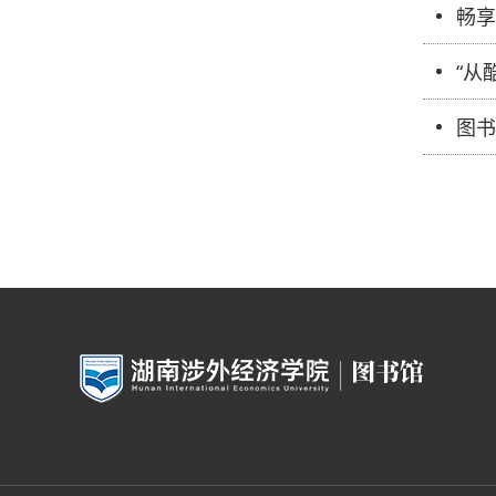
畅享
“从
图书