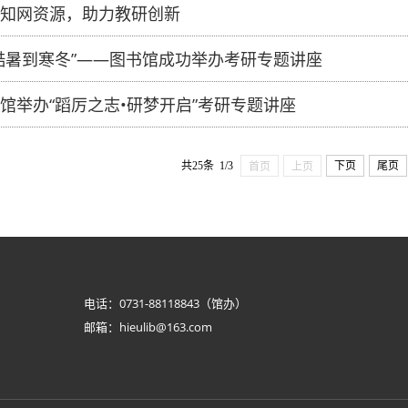
知网资源，助力教研创新
酷暑到寒冬”——图书馆成功举办考研专题讲座
馆举办“蹈厉之志•研梦开启”考研专题讲座
共25条 1/3
下页
尾页
首页
上页
电话：0731-88118843（馆办）
邮箱：hieulib@163.com