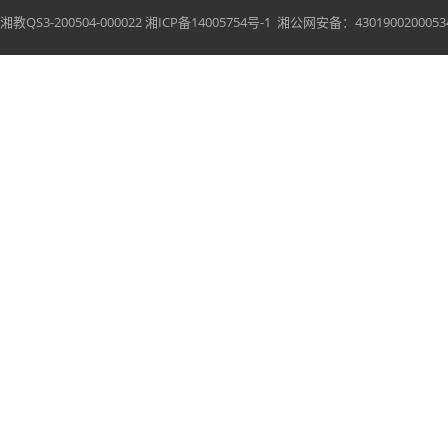
湘教QS3-200504-000022
湘ICP备14005754号-1
湘公网安备：43019002000