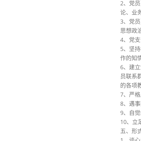
2、党
论、业
3、党
思想政
4、党
5、坚
作的知
6、建
员联系
的各项
7、严
8、遇
9、自
10、
五、形
1、谈