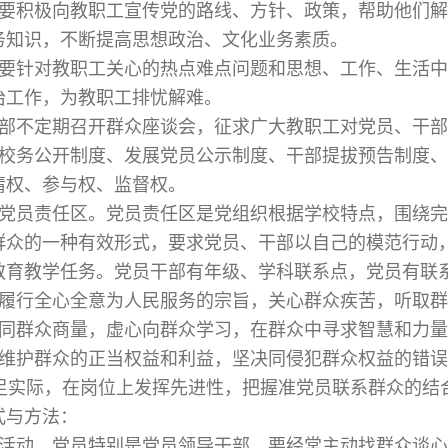
员要积极向教职工宣传党的路线、方针、政策，帮助他们
务知识，不断提高思想政治、文化业务素质。
员要针对教职工关心的热点难点问题和思想、工作、生活
治工作，为教职工排忧解难。
支部不定期召开群众座谈会，征求广大教职工对党员、干
持校务公开制度、发展党员公示制度、干部提拔预告制度
情权、参与权、监督权。
立党员责任区。党员责任区是党组织根据学校特点，围绕
群众的一种有效形式，要求党员、干部以自己的模范行动
教育教学任务。党员干部有年级、学科联系点，党员有联
格履行全心全意为人民服务的宗旨，关心群众疾苦，听取
事同群众商量，虚心向群众学习，在群众中寻求智慧和力
觉维护群众的正当权益和利益，坚决同侵犯群众权益的错
立足实际，在岗位上发挥先进性，把握准党员联系群众的结
式与方法：
心活动。党员特别是党员领导干部，要经常主动找群众谈