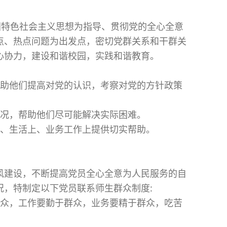
特色社会主义思想为指导、贯彻党的全心全意
点、热点问题为出发点，密切党群关系和干群关
心协力，建设和谐校园，实践和谐教育。
帮助他们提高对党的认识，考察对党的方针政策
情况，帮助他们尽可能解决实际困难。
上、生活上、业务工作上提供切实帮助。
建设，不断提高党员全心全意为人民服务的自
，特制定以下党员联系师生群众制度:
群众，工作要勤于群众，业务要精于群众，吃苦