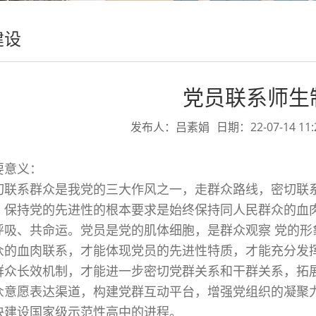
建设
党员联系师生
发布人：吕素娟
日期：22-07-14 11:
要意义：
系群众是我党的三大作风之一，走群众路线，密切联系
，保持党的先进性的根本要求是始终保持同人民群众的血
呼吸、共命运。党员是党的肌体细胞，是群众观察 党的
众的血肉联系，才能体现党员的先进性特质，才能充分发
群众长效机制，才能进一步密切党群关系和干群关系，拓
众意愿表达渠道，构建党群互动平台，增强党组织的凝聚
快建设国家级示范性高中的进程。