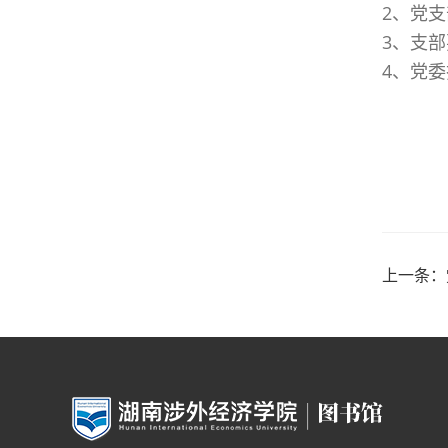
2、党
3、支
4、党
上一条：