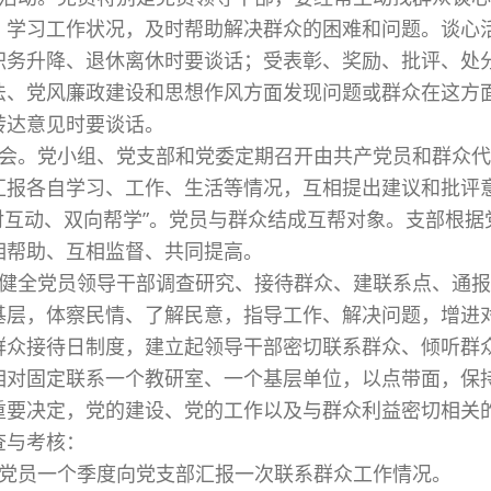
，学习工作状况，及时帮助解决群众的困难和问题。谈心活
职务升降、退休离休时要谈话；受表彰、奖励、批评、处
法、党风廉政建设和思想作风方面发现问题或群众在这方
转达意见时要谈话。
谈会。党小组、党支部和党委定期召开由共产党员和群众
汇报各自学习、工作、生活等情况，互相提出建议和批评
结对互动、双向帮学”。党员与群众结成互帮对象。支部根
相帮助、互相监督、共同提高。
立健全党员领导干部调查研究、接待群众、建联系点、通
基层，体察民情、了解民意，指导工作、解决问题，增进
群众接待日制度，建立起领导干部密切联系群众、倾听群
相对固定联系一个教研室、一个基层单位，以点带面，保
重要决定，党的建设、党的工作以及与群众利益密切相关
查与考核：
个党员一个季度向党支部汇报一次联系群众工作情况。