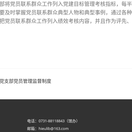
支部将党员联系群众工作列入党建目标管理考核指标，每
部要及时掌握党员联系群众典型人物和典型事例，通过各
委把党员联系群众工作列入绩效考核内容，并且作为评先
党支部党员管理监督制度
电话：0731-88118843（馆办）
邮箱：hieulib@163.com