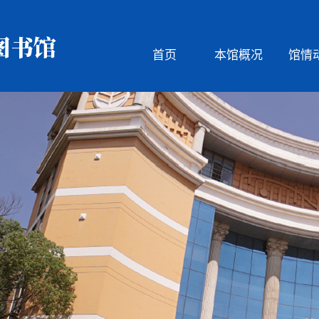
首页
本馆概况
馆情