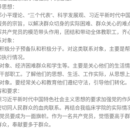
导思想：
平理论、“三个代表”、科学发展观、习近平新时代中国
服务的宗旨，以解决群众切身的实际困难、群众关心的难
挥共产党员的模范带头作用，团结和带动全体教职工，齐
系对象：
党积极分子预备队和积极分子。对这类联系对象，主要是
和执行情况。
抚对象、经济困难群众和学生等。主要是关心他们的生活
年干部职工。了解他们的思想、生活、工作实际，从思想
教对象。要经常关心和教育他们遵纪守法，引导他们转化。
容和要求：
近平新时代中国特色社会主义思想的要求加强党的作风
密切同人民群众的血肉联系。再结合我临床学院的实际情况
个党员要成为一面旗帜。作为一名共产党员，觉悟要高于
群众，奉献要多于群众。